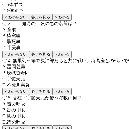
C
.
5体ずつ
D
.
6体ずつ
× わからない
答えを見る
○ わかる
Q
13
.
十二鬼月の上弦の壱の名前は？
A
.
童磨
B
.
猗窩座
C
.
黒死牟
D
.
半天狗
× わからない
答えを見る
○ わかる
Q
14
.
無限列車編で炭治郎たちと共に戦い、猗窩座との戦いで
A
.
冨岡義勇
B
.
煉獄杏寿郎
C
.
宇髄天元
D
.
不死川実弥
× わからない
答えを見る
○ わかる
Q
15
.
音柱・宇髄天元が使う呼吸は何？
A
.
雷の呼吸
B
.
音の呼吸
C
.
風の呼吸
D
.
霞の呼吸
× わからない
答えを見る
○ わかる