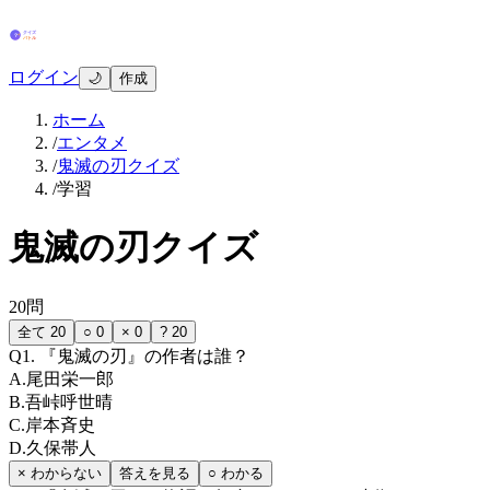
ログイン
🌙
作成
ホーム
/
エンタメ
/
鬼滅の刃クイズ
/
学習
鬼滅の刃クイズ
20
問
全て
20
○
0
×
0
?
20
Q
1
.
『鬼滅の刃』の作者は誰？
A
.
尾田栄一郎
B
.
吾峠呼世晴
C
.
岸本斉史
D
.
久保帯人
× わからない
答えを見る
○ わかる