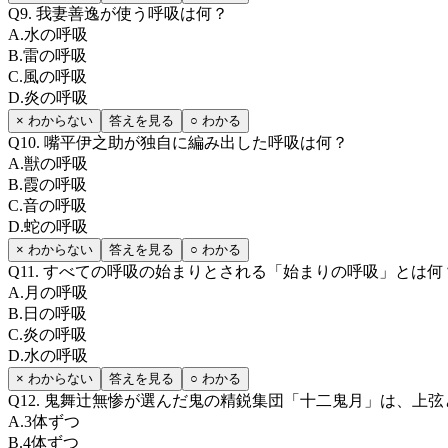
Q
9
.
我妻善逸が使う呼吸は何？
A
.
水の呼吸
B
.
雷の呼吸
C
.
風の呼吸
D
.
炎の呼吸
× わからない
答えを見る
○ わかる
Q
10
.
嘴平伊之助が独自に編み出した呼吸は何？
A
.
獣の呼吸
B
.
霞の呼吸
C
.
音の呼吸
D
.
蛇の呼吸
× わからない
答えを見る
○ わかる
Q
11
.
すべての呼吸の始まりとされる「始まりの呼吸」とは何
A
.
月の呼吸
B
.
日の呼吸
C
.
炎の呼吸
D
.
水の呼吸
× わからない
答えを見る
○ わかる
Q
12
.
鬼舞辻無惨が選んだ鬼の精鋭集団「十二鬼月」は、上弦
A
.
3体ずつ
B
.
4体ずつ