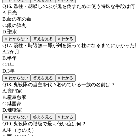
Q
16
.
蟲柱・胡蝶しのぶが鬼を倒すために使う特殊な手段は何
A
.
日光
B
.
藤の花の毒
C
.
銀の弾丸
D
.
聖水
× わからない
答えを見る
○ わかる
Q
17
.
霞柱・時透無一郎が剣を握って柱になるまでにかかった
A
.
2か月
B
.
半年
C
.
1年
D
.
3年
× わからない
答えを見る
○ わかる
Q
18
.
鬼殺隊の当主を代々務めている一族の名前は？
A
.
竈門家
B
.
産屋敷家
C
.
継国家
D
.
煉獄家
× わからない
答えを見る
○ わかる
Q
19
.
鬼殺隊の階級で最も低い位は何？
A
.
甲（きのえ）