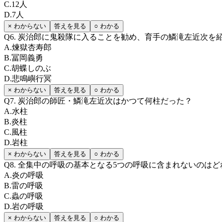
C
.
12人
D
.
7人
× わからない
答えを見る
○ わかる
Q
6
.
炭治郎に鬼殺隊に入ることを勧め、育手の鱗滝左近次を
A
.
煉獄杏寿郎
B
.
冨岡義勇
C
.
胡蝶しのぶ
D
.
悲鳴嶼行冥
× わからない
答えを見る
○ わかる
Q
7
.
炭治郎の師匠・鱗滝左近次はかつて何柱だった？
A
.
水柱
B
.
炎柱
C
.
風柱
D
.
岩柱
× わからない
答えを見る
○ わかる
Q
8
.
全集中の呼吸の基本となる5つの呼吸に含まれないのはど
A
.
炎の呼吸
B
.
雷の呼吸
C
.
蟲の呼吸
D
.
岩の呼吸
× わからない
答えを見る
○ わかる