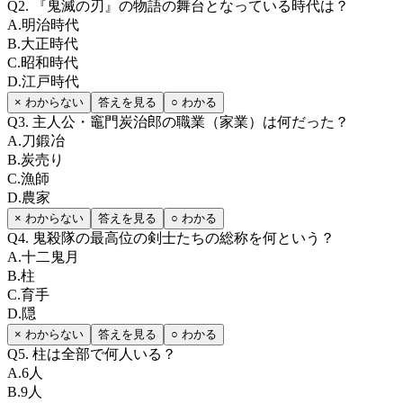
Q
2
.
『鬼滅の刃』の物語の舞台となっている時代は？
A
.
明治時代
B
.
大正時代
C
.
昭和時代
D
.
江戸時代
× わからない
答えを見る
○ わかる
Q
3
.
主人公・竈門炭治郎の職業（家業）は何だった？
A
.
刀鍛冶
B
.
炭売り
C
.
漁師
D
.
農家
× わからない
答えを見る
○ わかる
Q
4
.
鬼殺隊の最高位の剣士たちの総称を何という？
A
.
十二鬼月
B
.
柱
C
.
育手
D
.
隠
× わからない
答えを見る
○ わかる
Q
5
.
柱は全部で何人いる？
A
.
6人
B
.
9人