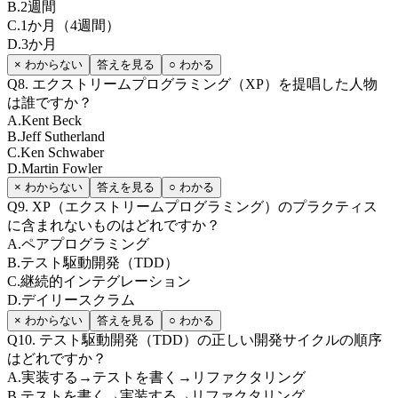
B
.
2週間
C
.
1か月（4週間）
D
.
3か月
× わからない
答えを見る
○ わかる
Q
8
.
エクストリームプログラミング（XP）を提唱した人物
は誰ですか？
A
.
Kent Beck
B
.
Jeff Sutherland
C
.
Ken Schwaber
D
.
Martin Fowler
× わからない
答えを見る
○ わかる
Q
9
.
XP（エクストリームプログラミング）のプラクティス
に含まれないものはどれですか？
A
.
ペアプログラミング
B
.
テスト駆動開発（TDD）
C
.
継続的インテグレーション
D
.
デイリースクラム
× わからない
答えを見る
○ わかる
Q
10
.
テスト駆動開発（TDD）の正しい開発サイクルの順序
はどれですか？
A
.
実装する→テストを書く→リファクタリング
B
.
テストを書く→実装する→リファクタリング