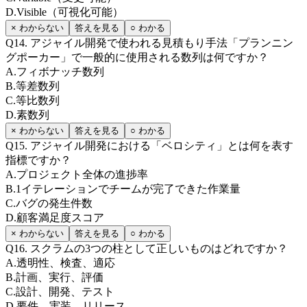
D
.
Visible（可視化可能）
× わからない
答えを見る
○ わかる
Q
14
.
アジャイル開発で使われる見積もり手法「プランニン
グポーカー」で一般的に使用される数列は何ですか？
A
.
フィボナッチ数列
B
.
等差数列
C
.
等比数列
D
.
素数列
× わからない
答えを見る
○ わかる
Q
15
.
アジャイル開発における「ベロシティ」とは何を表す
指標ですか？
A
.
プロジェクト全体の進捗率
B
.
1イテレーションでチームが完了できた作業量
C
.
バグの発生件数
D
.
顧客満足度スコア
× わからない
答えを見る
○ わかる
Q
16
.
スクラムの3つの柱として正しいものはどれですか？
A
.
透明性、検査、適応
B
.
計画、実行、評価
C
.
設計、開発、テスト
D
.
要件、実装、リリース