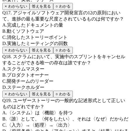
× わからない
答えを見る
○ わかる
Q
17
.
アジャイルソフトウェア開発宣言の12の原則におい
て、進捗の最も重要な尺度とされているものは何ですか？
A
.
完成したドキュメントの量
B
.
動くソフトウェア
C
.
消化したストーリーポイント
D
.
実施したミーティングの回数
× わからない
答えを見る
○ わかる
Q
18
.
スクラムにおいて、実施中のスプリントをキャンセル
することができる唯一の存在は誰ですか？
A
.
スクラムマスター
B
.
プロダクトオーナー
C
.
開発チームのリーダー
D
.
ステークホルダー
× わからない
答えを見る
○ わかる
Q
19
.
ユーザーストーリーの一般的な記述形式として正しい
ものはどれですか？
A
.
〈システム〉は〈機能〉を持つ
B
.
〈誰〉として、〈何をしたい〉、それは〈なぜ〉だからだ
C
.
〈入力〉→〈処理〉→〈出力〉