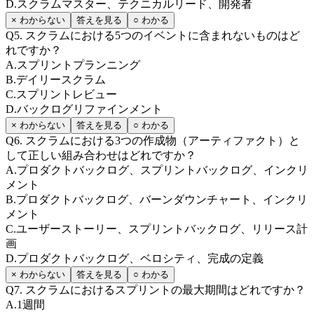
D
.
スクラムマスター、テクニカルリード、開発者
× わからない
答えを見る
○ わかる
Q
5
.
スクラムにおける5つのイベントに含まれないものはど
れですか？
A
.
スプリントプランニング
B
.
デイリースクラム
C
.
スプリントレビュー
D
.
バックログリファインメント
× わからない
答えを見る
○ わかる
Q
6
.
スクラムにおける3つの作成物（アーティファクト）と
して正しい組み合わせはどれですか？
A
.
プロダクトバックログ、スプリントバックログ、インクリ
メント
B
.
プロダクトバックログ、バーンダウンチャート、インクリ
メント
C
.
ユーザーストーリー、スプリントバックログ、リリース計
画
D
.
プロダクトバックログ、ベロシティ、完成の定義
× わからない
答えを見る
○ わかる
Q
7
.
スクラムにおけるスプリントの最大期間はどれですか？
A
.
1週間