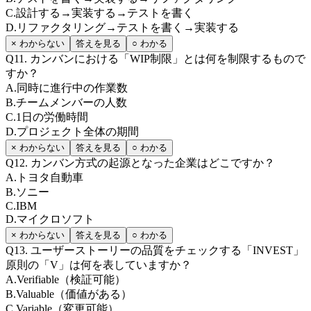
C
.
設計する→実装する→テストを書く
D
.
リファクタリング→テストを書く→実装する
× わからない
答えを見る
○ わかる
Q
11
.
カンバンにおける「WIP制限」とは何を制限するもので
すか？
A
.
同時に進行中の作業数
B
.
チームメンバーの人数
C
.
1日の労働時間
D
.
プロジェクト全体の期間
× わからない
答えを見る
○ わかる
Q
12
.
カンバン方式の起源となった企業はどこですか？
A
.
トヨタ自動車
B
.
ソニー
C
.
IBM
D
.
マイクロソフト
× わからない
答えを見る
○ わかる
Q
13
.
ユーザーストーリーの品質をチェックする「INVEST」
原則の「V」は何を表していますか？
A
.
Verifiable（検証可能）
B
.
Valuable（価値がある）
C
.
Variable（変更可能）