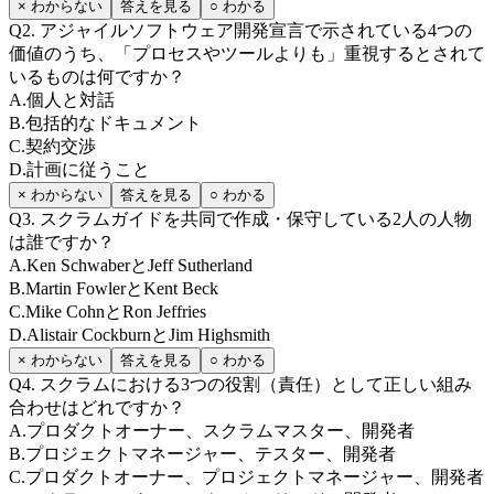
× わからない
答えを見る
○ わかる
Q
2
.
アジャイルソフトウェア開発宣言で示されている4つの
価値のうち、「プロセスやツールよりも」重視するとされて
いるものは何ですか？
A
.
個人と対話
B
.
包括的なドキュメント
C
.
契約交渉
D
.
計画に従うこと
× わからない
答えを見る
○ わかる
Q
3
.
スクラムガイドを共同で作成・保守している2人の人物
は誰ですか？
A
.
Ken SchwaberとJeff Sutherland
B
.
Martin FowlerとKent Beck
C
.
Mike CohnとRon Jeffries
D
.
Alistair CockburnとJim Highsmith
× わからない
答えを見る
○ わかる
Q
4
.
スクラムにおける3つの役割（責任）として正しい組み
合わせはどれですか？
A
.
プロダクトオーナー、スクラムマスター、開発者
B
.
プロジェクトマネージャー、テスター、開発者
C
.
プロダクトオーナー、プロジェクトマネージャー、開発者