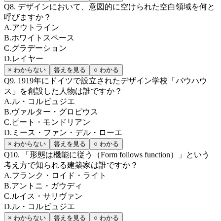
Q
8
.
デザインにおいて、意図的に空けられた空白領域を何と
呼びますか？
A
.
アウトライン
B
.
ホワイトスペース
C
.
グラデーション
D
.
レイヤー
× わからない
答えを見る
○ わかる
Q
9
.
1919年にドイツで設立されたデザイン学校「バウハウ
ス」を創設した人物は誰ですか？
A
.
ル・コルビュジエ
B
.
ヴァルター・グロピウス
C
.
ピート・モンドリアン
D
.
ミース・ファン・デル・ローエ
× わからない
答えを見る
○ わかる
Q
10
.
「形態は機能に従う（Form follows function）」という
考え方で知られる建築家は誰ですか？
A
.
フランク・ロイド・ライト
B
.
アントニ・ガウディ
C
.
ルイス・サリヴァン
D
.
ル・コルビュジエ
× わからない
答えを見る
○ わかる