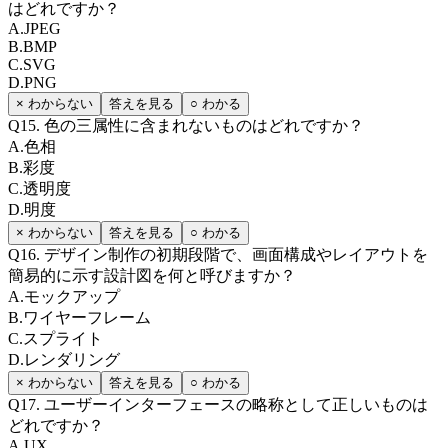
はどれですか？
A
.
JPEG
B
.
BMP
C
.
SVG
D
.
PNG
× わからない
答えを見る
○ わかる
Q
15
.
色の三属性に含まれないものはどれですか？
A
.
色相
B
.
彩度
C
.
透明度
D
.
明度
× わからない
答えを見る
○ わかる
Q
16
.
デザイン制作の初期段階で、画面構成やレイアウトを
簡易的に示す設計図を何と呼びますか？
A
.
モックアップ
B
.
ワイヤーフレーム
C
.
スプライト
D
.
レンダリング
× わからない
答えを見る
○ わかる
Q
17
.
ユーザーインターフェースの略称として正しいものは
どれですか？
A
.
UX