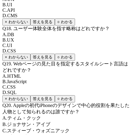
B
.
UI
C
.
API
D
.
CMS
× わからない
答えを見る
○ わかる
Q
18
.
ユーザー体験全体を指す略称はどれですか？
A
.
DB
B
.
UX
C
.
UI
D
.
CSS
× わからない
答えを見る
○ わかる
Q
19
.
Webページの見た目を指定するスタイルシート言語は
どれですか？
A
.
HTML
B
.
JavaScript
C
.
CSS
D
.
SQL
× わからない
答えを見る
○ わかる
Q
20
.
Appleの初代iPhoneのデザインで中心的役割を果たした
人物として知られるのは誰ですか？
A
.
ティム・クック
B
.
ジョナサン・アイブ
C
.
スティーブ・ウォズニアック