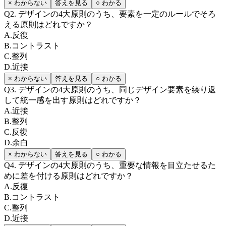
× わからない
答えを見る
○ わかる
Q
2
.
デザインの4大原則のうち、要素を一定のルールでそろ
える原則はどれですか？
A
.
反復
B
.
コントラスト
C
.
整列
D
.
近接
× わからない
答えを見る
○ わかる
Q
3
.
デザインの4大原則のうち、同じデザイン要素を繰り返
して統一感を出す原則はどれですか？
A
.
近接
B
.
整列
C
.
反復
D
.
余白
× わからない
答えを見る
○ わかる
Q
4
.
デザインの4大原則のうち、重要な情報を目立たせるた
めに差を付ける原則はどれですか？
A
.
反復
B
.
コントラスト
C
.
整列
D
.
近接