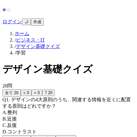
ログイン
🌙
作成
ホーム
/
ビジネス・IT
/
デザイン基礎クイズ
/
学習
デザイン基礎クイズ
20
問
全て
20
○
0
×
0
?
20
Q
1
.
デザインの4大原則のうち、関連する情報を近くに配置
する原則はどれですか？
A
.
整列
B
.
近接
C
.
反復
D
.
コントラスト