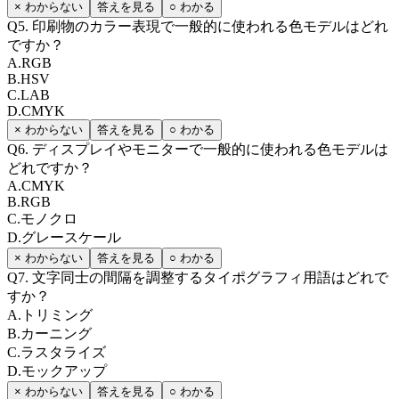
× わからない
答えを見る
○ わかる
Q
5
.
印刷物のカラー表現で一般的に使われる色モデルはどれ
ですか？
A
.
RGB
B
.
HSV
C
.
LAB
D
.
CMYK
× わからない
答えを見る
○ わかる
Q
6
.
ディスプレイやモニターで一般的に使われる色モデルは
どれですか？
A
.
CMYK
B
.
RGB
C
.
モノクロ
D
.
グレースケール
× わからない
答えを見る
○ わかる
Q
7
.
文字同士の間隔を調整するタイポグラフィ用語はどれで
すか？
A
.
トリミング
B
.
カーニング
C
.
ラスタライズ
D
.
モックアップ
× わからない
答えを見る
○ わかる