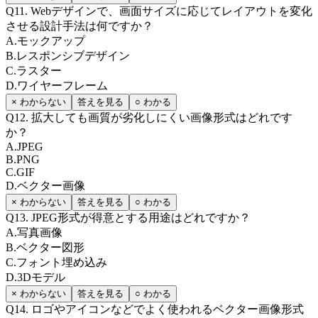
Q
11
.
Webデザインで、画面サイズに応じてレイアウトを変化
させる設計手法は何ですか？
A
.
モックアップ
B
.
レスポンシブデザイン
C
.
ラスター
D
.
ワイヤーフレーム
× わからない
答えを見る
○ わかる
Q
12
.
拡大しても画質が劣化しにくい画像形式はどれです
か？
A
.
JPEG
B
.
PNG
C
.
GIF
D
.
ベクター画像
× わからない
答えを見る
○ わかる
Q
13
.
JPEG形式が得意とする用途はどれですか？
A
.
写真画像
B
.
ベクター図形
C
.
フォント埋め込み
D
.
3Dモデル
× わからない
答えを見る
○ わかる
Q
14
.
ロゴやアイコンなどでよく使われるベクター画像形式