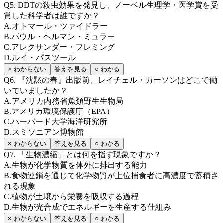
Q
5
.
DDTの殺虫効果を発見し、ノーベル生理学・医学賞を受
賞した科学者は誰ですか？
A
.
オトマール・ツァイドラー
B
.
パウル・ヘルマン・ミュラー
C
.
アレクサンダー・フレミング
D
.
ルイ・パスツール
× わからない
答えを見る
○ わかる
Q
6
.
『沈黙の春』出版前、レイチェル・カーソンはどこで働
いていましたか？
A
.
アメリカ内務省魚類野生生物局
B
.
アメリカ環境保護庁（EPA）
C
.
ハーバード大学海洋研究所
D
.
スミソニアン博物館
× わからない
答えを見る
○ わかる
Q
7
.
「生物濃縮」とは何を指す現象ですか？
A
.
生物が化学物質を体外に排出する能力
B
.
食物連鎖を通じて化学物質が上位捕食者に高濃度で蓄積さ
れる現象
C
.
植物が土壌から栄養を吸収する過程
D
.
生物が光合成でエネルギーを生産する仕組み
× わからない
答えを見る
○ わかる