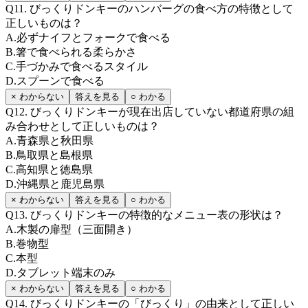
Q
11
.
びっくりドンキーのハンバーグの食べ方の特徴として
正しいものは？
A
.
必ずナイフとフォークで食べる
B
.
箸で食べられる柔らかさ
C
.
手づかみで食べるスタイル
D
.
スプーンで食べる
× わからない
答えを見る
○ わかる
Q
12
.
びっくりドンキーが現在出店していない都道府県の組
み合わせとして正しいものは？
A
.
青森県と秋田県
B
.
鳥取県と島根県
C
.
高知県と徳島県
D
.
沖縄県と鹿児島県
× わからない
答えを見る
○ わかる
Q
13
.
びっくりドンキーの特徴的なメニュー表の形状は？
A
.
木製の扉型（三面開き）
B
.
巻物型
C
.
本型
D
.
タブレット端末のみ
× わからない
答えを見る
○ わかる
Q
14
.
びっくりドンキーの「びっくり」の由来として正しい