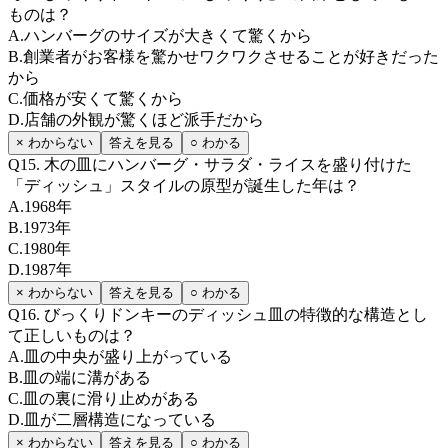
ものは？
A
.
ハンバーグのサイズが大きくて驚くから
B
.
創業者がお客様を驚かせワクワクさせることが好きだった
から
C
.
価格が安くて驚くから
D
.
店舗の外観が驚くほど派手だから
× わからない
答えを見る
○ わかる
Q
15
.
木の皿にハンバーグ・サラダ・ライスを盛り付けた
「ディッシュ」スタイルの原型が誕生した年は？
A
.
1968年
B
.
1973年
C
.
1980年
D
.
1987年
× わからない
答えを見る
○ わかる
Q
16
.
びっくりドンキーのディッシュ皿の特徴的な構造とし
て正しいものは？
A
.
皿の中央が盛り上がっている
B
.
皿の端に溝がある
C
.
皿の裏に滑り止めがある
D
.
皿が二層構造になっている
× わからない
答えを見る
○ わかる