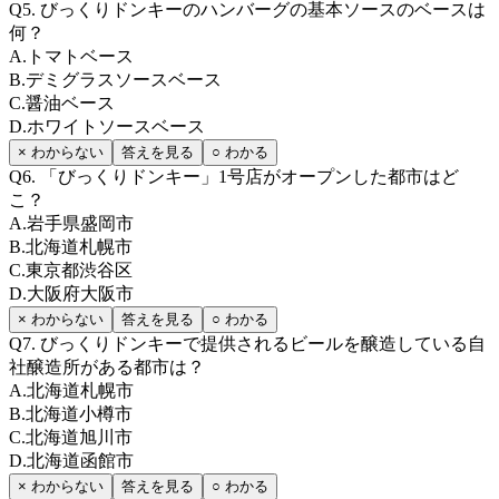
Q
5
.
びっくりドンキーのハンバーグの基本ソースのベースは
何？
A
.
トマトベース
B
.
デミグラスソースベース
C
.
醤油ベース
D
.
ホワイトソースベース
× わからない
答えを見る
○ わかる
Q
6
.
「びっくりドンキー」1号店がオープンした都市はど
こ？
A
.
岩手県盛岡市
B
.
北海道札幌市
C
.
東京都渋谷区
D
.
大阪府大阪市
× わからない
答えを見る
○ わかる
Q
7
.
びっくりドンキーで提供されるビールを醸造している自
社醸造所がある都市は？
A
.
北海道札幌市
B
.
北海道小樽市
C
.
北海道旭川市
D
.
北海道函館市
× わからない
答えを見る
○ わかる