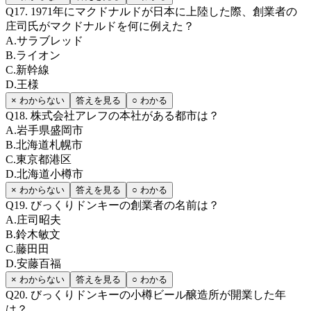
Q
17
.
1971年にマクドナルドが日本に上陸した際、創業者の
庄司氏がマクドナルドを何に例えた？
A
.
サラブレッド
B
.
ライオン
C
.
新幹線
D
.
王様
× わからない
答えを見る
○ わかる
Q
18
.
株式会社アレフの本社がある都市は？
A
.
岩手県盛岡市
B
.
北海道札幌市
C
.
東京都港区
D
.
北海道小樽市
× わからない
答えを見る
○ わかる
Q
19
.
びっくりドンキーの創業者の名前は？
A
.
庄司昭夫
B
.
鈴木敏文
C
.
藤田田
D
.
安藤百福
× わからない
答えを見る
○ わかる
Q
20
.
びっくりドンキーの小樽ビール醸造所が開業した年
は？