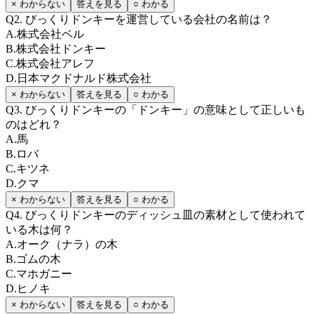
× わからない
答えを見る
○ わかる
Q
2
.
びっくりドンキーを運営している会社の名前は？
A
.
株式会社ベル
B
.
株式会社ドンキー
C
.
株式会社アレフ
D
.
日本マクドナルド株式会社
× わからない
答えを見る
○ わかる
Q
3
.
びっくりドンキーの「ドンキー」の意味として正しいも
のはどれ？
A
.
馬
B
.
ロバ
C
.
キツネ
D
.
クマ
× わからない
答えを見る
○ わかる
Q
4
.
びっくりドンキーのディッシュ皿の素材として使われて
いる木は何？
A
.
オーク（ナラ）の木
B
.
ゴムの木
C
.
マホガニー
D
.
ヒノキ
× わからない
答えを見る
○ わかる