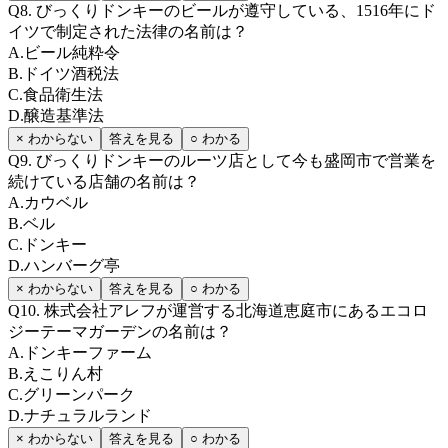
Q
8
.
びっくりドンキーのビールが遵守している、1516年にド
イツで制定された法律の名前は？
A
.
ビール純粋令
B
.
ドイツ酒税法
C
.
食品衛生法
D
.
醸造基準法
× わからない
答えを見る
○ わかる
Q
9
.
びっくりドンキーのルーツ店として今も盛岡市で営業を
続けている店舗の名前は？
A
.
カウベル
B
.
ベル
C
.
ドンキー
D
.
ハンバーグ亭
× わからない
答えを見る
○ わかる
Q
10
.
株式会社アレフが運営する北海道恵庭市にあるエコロ
ジーテーマガーデンの名前は？
A
.
ドンキーファーム
B
.
えこりん村
C
.
グリーンパーク
D
.
ナチュラルランド
× わからない
答えを見る
○ わかる