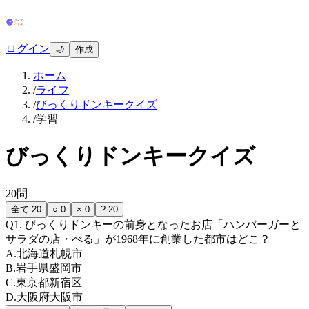
ログイン
🌙
作成
ホーム
/
ライフ
/
びっくりドンキークイズ
/
学習
びっくりドンキークイズ
20
問
全て
20
○
0
×
0
?
20
Q
1
.
びっくりドンキーの前身となったお店「ハンバーガーと
サラダの店・べる」が1968年に創業した都市はどこ？
A
.
北海道札幌市
B
.
岩手県盛岡市
C
.
東京都新宿区
D
.
大阪府大阪市