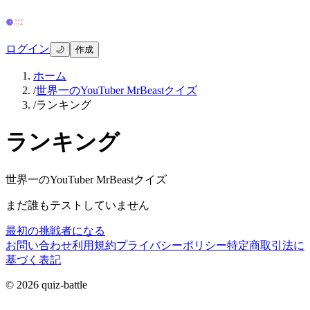
ログイン
🌙
作成
ホーム
/
世界一のYouTuber MrBeastクイズ
/
ランキング
ランキング
世界一のYouTuber MrBeastクイズ
まだ誰もテストしていません
最初の挑戦者になる
お問い合わせ
利用規約
プライバシーポリシー
特定商取引法に
基づく表記
© 2026 quiz-battle