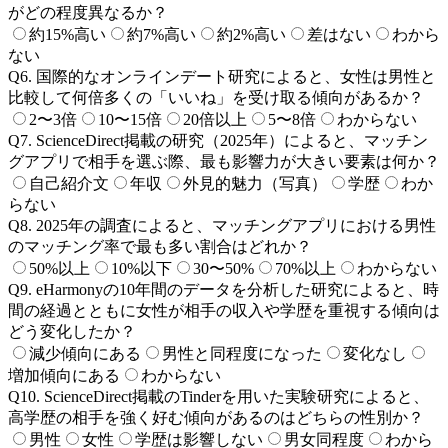
がどの程度異なるか？
約15%高い
約7%高い
約2%高い
差はない
わから
ない
Q
6
.
国際的なオンラインデート研究によると、女性は男性と
比較して何倍多くの「いいね」を受け取る傾向があるか？
2〜3倍
10〜15倍
20倍以上
5〜8倍
わからない
Q
7
.
ScienceDirect掲載の研究（2025年）によると、マッチン
グアプリで相手を選ぶ際、最も影響力が大きい要素は何か？
自己紹介文
年収
外見的魅力（写真）
学歴
わか
らない
Q
8
.
2025年の調査によると、マッチングアプリにおける男性
のマッチング率で最も多い割合はどれか？
50%以上
10%以下
30〜50%
70%以上
わからない
Q
9
.
eHarmonyの10年間のデータを分析した研究によると、時
間の経過とともに女性が相手の収入や学歴を重視する傾向は
どう変化したか？
減少傾向にある
男性と同程度になった
変化なし
増加傾向にある
わからない
Q
10
.
ScienceDirect掲載のTinderを用いた実験研究によると、
高学歴の相手を強く好む傾向があるのはどちらの性別か？
男性
女性
学歴は影響しない
男女同程度
わから