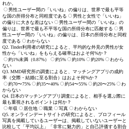
れか。
男性ユーザー間の「いいね」の偏りは、世界で最も平等
な国の所得分布と同程度である
男性と女性で「いいね」
の偏りに大きな差はない
男性ユーザー間の「いいね」の
偏りは、世界で最も不平等な国の所得分布に匹敵する
男
性ユーザー間の「いいね」の偏りは、日本の所得分布と同程
度である
わからない
Q
2
.
Tinder利用者の研究によると、平均的な外見の男性が女
性から「いいね」をもらえる確率はおよそ何%か？
約1%未満（0.87%）
約5%
約10%
約20%
わから
ない
Q
3
.
MMD研究所の調査によると、マッチングアプリの成約
率（交際・結婚に至る割合）はおよそ何%か？
約70〜75%
約35〜40%
約54〜55%
約20〜25%
わ
からない
Q
4
.
日本のマッチングアプリ調査によると、相手を選ぶ際に
最も重視されるポイントは何か？
年収
居住地
職業
写真
わからない
Q
5
.
オンラインデートサイトの研究によると、プロフィール
写真を掲載しているユーザーは、掲載していないユーザーと
比較して「平均以上」「非常に魅力的」と自己評価する割合