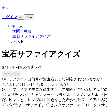
ログイン
🌙
作成
ホーム
/
学問・教養
/
宝石サファイアクイズ
/
テスト
宝石サファイアクイズ
0
/
10
問回答済み
⏱
4秒
回答を送信
Q
1
.
サファイアは何月の誕生石として制定されていますか？
12月
7月
1月
9月
わからない
Q
2
.
サファイアの主要な産出国として知られていないのはど
スリランカ
ミャンマー
ブラジル
マダガスカル
Q
3
.
ピンクとオレンジの中間色をした希少なサファイアの名
パパラチアサファイア
ピンクサファイア
ロータスサ