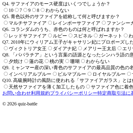
Q
4
.
サファイアのモース硬度はいくつでしょうか？
10
7
9
8
わからない
Q
5
.
青色以外のサファイアを総称して何と呼びますか？
マルチサファイア
レインボーサファイア
ファンシー
Q
6
.
コランダムのうち、赤色のものは何と呼ばれますか？
レッドサファイア
ルビー
スピネル
ガーネット
Q
7
.
2010年にウィリアム王子がキャサリン妃にプロポーズ
ヴィクトリア女王
ダイアナ妃
メアリー王太后
エリ
Q
8
.
「パパラチア」という言葉の語源となったシンハラ語の
夕焼け
蓮の花
桃の実
珊瑚
わからない
Q
9
.
ミャンマー産の深い青色のサファイアの最高品質の色の
インペリアルブルー
ビルマブルー
ロイヤルブルー
Q
10
.
高級腕時計の風防に使われる「サファイアガラス」とは
天然サファイアを薄く加工したもの
サファイア色に着
お問い合わせ
利用規約
プライバシーポリシー
特定商取引法に
© 2026 quiz-battle