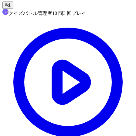
#
株
クイズバトル管理者
10
問
3
回プレイ