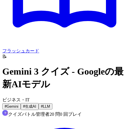
フラッシュカード
📝
Gemini 3 クイズ - Googleの最
新AIモデル
ビジネス・IT
#
Gemini
#
生成AI
#
LLM
クイズバトル管理者
20
問
0
回プレイ