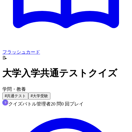
フラッシュカード
📝
大学入学共通テストクイズ
学問・教養
#
共通テスト
#
大学受験
クイズバトル管理者
20
問
0
回プレイ